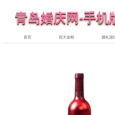
青岛婚庆网-手机
首页
四大金刚
婚礼现